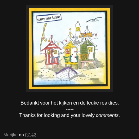
Bedankt voor het kijken en de leuke reakties.
-----
Thanks for looking and your lovely
comments
.
Marijke
op
07:42